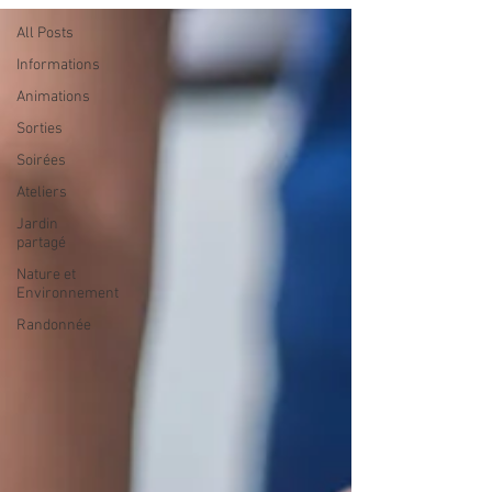
All Posts
Informations
Animations
Sorties
Soirées
Ateliers
Jardin
partagé
Nature et
Environnement
Randonnée