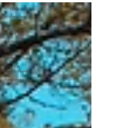
All Posts
Informations
Animations
Sorties
Soirées
Ateliers
Jardin partagé
Nature et
Environnement
Randonnée