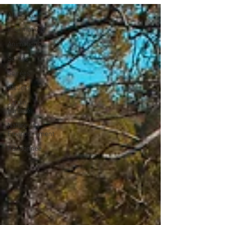
All Posts
Informations
Animations
Sorties
Soirées
Ateliers
Jardin
partagé
Nature et
Environnement
Randonnée