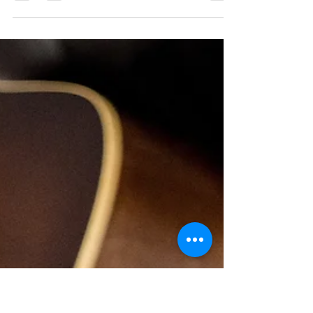
associationavie
25 févr. 2023
1 min de lecture
Tournoi d'échecs -
Dimanche 2 avril à 9h00
L'Aventure des échecs organise son premier
tournoi amical le dimanche 2 avril à 9h00
dans la salle de réunion de la Maison de Vie
Locale....