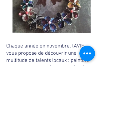
Chaque année en novembre, l'AVIE
vous propose de découvrir une
multitude de talents locaux : peinture
sur verre ou sur soie, maroquinerie,
aquarelle, scrapbooking, sculpture,
bijoux...
L'exposition est entièrement gratuite
tant pour les visiteurs que pour les
exposants (inscription obligatoire).
Vous êtes un créateur et vous
souhaitez participer ? Contactez-nous
via le
formulaire
, nous vous
réserverons le meilleur accueil ou
vous pouvez télécharger les