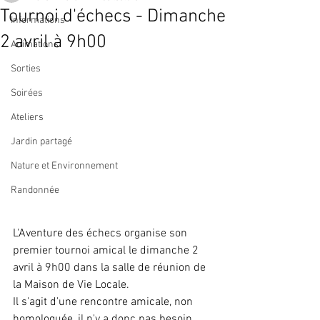
Tournoi d'échecs - Dimanche
Informations
2 avril à 9h00
Animations
Sorties
Soirées
Ateliers
Jardin partagé
Nature et Environnement
Randonnée
L'Aventure des échecs organise son 
premier tournoi amical le dimanche 2 
avril à 9h00 dans la salle de réunion de 
la Maison de Vie Locale. 
Il s'agit d'une rencontre amicale, non 
homologuée, il n'y a donc pas besoin 