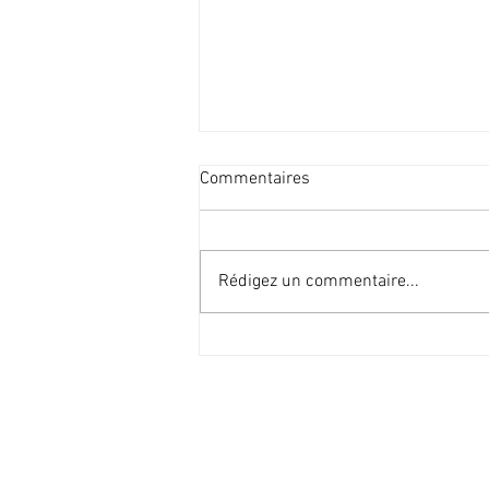
Commentaires
Rédigez un commentaire...
6ème randonnée d'automne de
l'AVIE