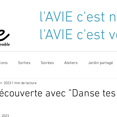
l'AVIE c'est 
l'AVIE c'est 
ANIMATIONS
ATELIERS
SORTIES
ENVIRONNEMENT
PANIE
ions
Sorties
Soirées
Ateliers
Jardin partagé
vr. 2023
1 min de lecture
découverte avec "Danse tes
. 2023