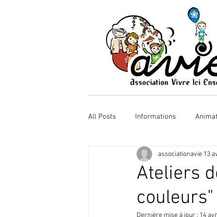
ACCUEIL
QUI SOMMES NOUS ?
All Posts
Informations
Animat
associationavie
13 a
Randonnée
Ateliers 
couleurs"
Dernière mise à jour :
14 avr