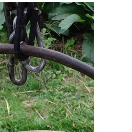
All Posts
Informations
Animations
Sorties
Soirées
Ateliers
Jardin partagé
Nature et
Environnement
Randonnée